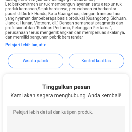
Ltd.berkomitmen untuk membangun layanan satu atap untuk
Guangzhou Newyichen
produk kemasan;Sejak berdirinya, perusahaan ini berkantor
pusat di Distrik Huadu, Kota Guangzhou, dengan transportasi
Packaging Products Co.,Ltd.
yang nyaman danbeberapa basis produksi (Guangdong, Sichuan,
Jiangxi, Hunan, Vietnam, dll.).Dengan semangat pragmatis dan
profesional dari "Kualitas Pertama, Pelanggan Pertama",
perusahaan terus mengembangkan dan memperluas skalanya,
dan memiliki bangunan pabrik berstandar
Pelajari lebih lanjut >
Wisata pabrik
Kontrol kualitas
Tinggalkan pesan
Kami akan segera menghubungi Anda kembali!