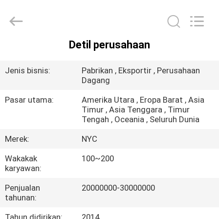
Packaging
Products
Co.,Ltd..
All
Rights
Reserved.
Detil perusahaan
Developed
RUMAH
by
ECER
Jenis bisnis:
Pabrikan , Eksportir , Perusahaan
PRODUK
Dagang
Pasar utama:
Amerika Utara , Eropa Barat , Asia
Timur , Asia Tenggara , Timur
TENTANG
Tengah , Oceania , Seluruh Dunia
KAMI
Merek:
NYC
Wakakak
100~200
TUR
karyawan:
PABRIK
Penjualan
20000000-30000000
tahunan:
KONTROL
Tahun didirikan:
2014