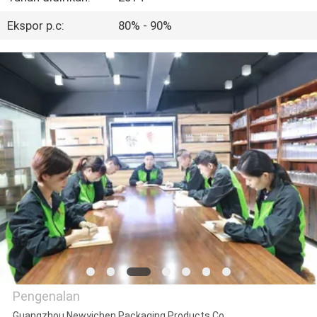
KUALITAS
Ekspor p.c:
80% - 90%
HUBUNGI
KAMI
BERITA
KASUS
SITEMAP
PRIVACY
POLICY
Pengenalan
Guangzhou Newyichen Packaging Products Co.,