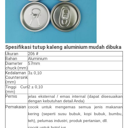
Spesifikasi tutup kaleng aluminium mudah dibuka
Ukuran
206 #
Bahan
Aluminium
Diameter
57mm
chuck (mm)
Kedalaman
3
± 0,10
Countersink
(mm)
Tinggi Curl
2 ± 0,10
(mm)
Pernis
jelas eksternal / emas internal (dapat disesuaikan
dengan kebutuhan detail Anda)
Pemakaian
cocok untuk mengemas semua jenis makanan
kering (seperti susu bubuk, kopi bubuk, bumbu,
teh), pelumas industri, produk pertanian, dll.
cocok untuk botol jus