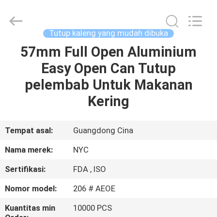
Packaging
Products
Co.,Ltd..
All
Rights
Tutup kaleng yang mudah dibuka
Reserved.
Developed
57mm Full Open Aluminium
RUMAH
by
ECER
Easy Open Can Tutup
PRODUK
pelembab Untuk Makanan
Kering
TENTANG
KAMI
Tempat asal:
Guangdong Cina
Nama merek:
NYC
TUR
Sertifikasi:
FDA , ISO
PABRIK
Nomor model:
206 # AEOE
KONTROL
Kuantitas min
10000 PCS