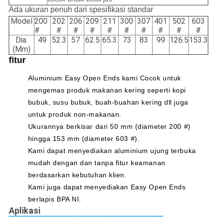
Ada ukuran penuh dari spesifikasi standar
Model
200
202
206
209
211
300
307
401
502
603
#
#
#
#
#
#
#
#
#
#
Dia.
49
52.3
57
62.5
65.3
73
83
99
126.5
153.3
(Mm)
fitur
Aluminium Easy Open Ends kami Cocok untuk
mengemas produk makanan kering seperti kopi
bubuk, susu bubuk, buah-buahan kering dll juga
untuk produk non-makanan.
Ukurannya berkisar dari 50 mm (diameter 200 #)
hingga 153 mm (diameter 603 #).
Kami dapat menyediakan aluminium ujung terbuka
mudah dengan dan tanpa fitur keamanan
berdasarkan kebutuhan klien.
Kami juga dapat menyediakan Easy Open Ends
berlapis BPA NI.
Aplikasi