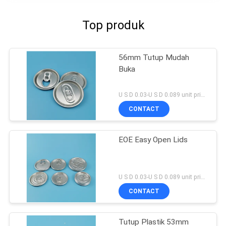
Top produk
56mm Tutup Mudah
Buka
U S D 0.03-U S D 0.089 unit price MOQ:5000 Pcs
CONTACT
EOE Easy Open Lids
U S D 0.03-U S D 0.089 unit price MOQ:5000 SET
CONTACT
Tutup Plastik 53mm