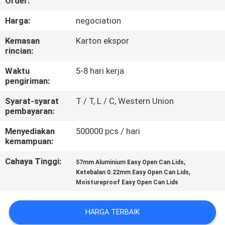
Order:
KUALITAS
Harga:
negociation
HUBUNGI
Kemasan
Karton ekspor
rincian:
KAMI
Waktu
5-8 hari kerja
pengiriman:
BERITA
Syarat-syarat
T / T, L / C, Western Union
pembayaran:
KASUS
Menyediakan
500000 pcs / hari
kemampuan:
SITEMAP
Cahaya Tinggi:
,
57mm Aluminium Easy Open Can Lids
,
Ketebalan 0.22mm Easy Open Can Lids
PRIVACY
Moistureproof Easy Open Can Lids
POLICY
HARGA TERBAIK