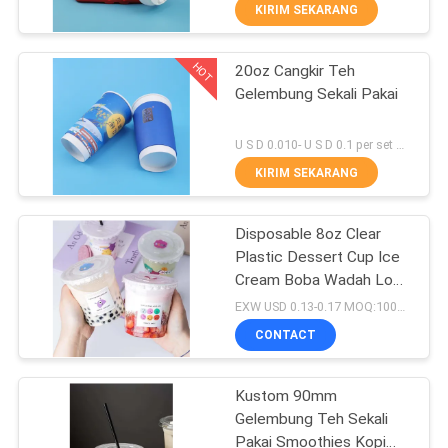
KUALITAS
KIRIM SEKARANG
HOT
20oz Cangkir Teh
HUBUNGI
83
Gelembung Sekali Pakai
KAMI
Stoples Tutup
U S D 0.010- U S D 0.1 per set MOQ:5000 SET
Sekrup Plastik
BERITA
KIRIM SEKARANG
KASUS
Disposable 8oz Clear
Plastic Dessert Cup Ice
Cream Boba Wadah Logo
SITEMAP
50
Kustom
EXW USD 0.13-0.17 MOQ:10000PCS
Kaleng Minuman
CONTACT
PRIVACY
Plastik
POLICY
Kustom 90mm
Gelembung Teh Sekali
Pakai Smoothies Kopi