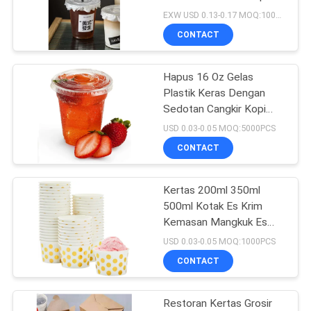
Dingin Minum Cangkir
EXW USD 0.13-0.17 MOQ:10000PCS
Hewan Peliharaan Plastik
CONTACT
59
Kaleng Makanan
Hapus 16 Oz Gelas
Plastik Keras Dengan
Plastik
Sedotan Cangkir Kopi
Sekali Pakai
USD 0.03-0.05 MOQ:5000PCS
CONTACT
Kertas 200ml 350ml
23
500ml Kotak Es Krim
Botol Jus Sekali
Kemasan Mangkuk Es
Krim
USD 0.03-0.05 MOQ:1000PCS
Pakai
CONTACT
Restoran Kertas Grosir