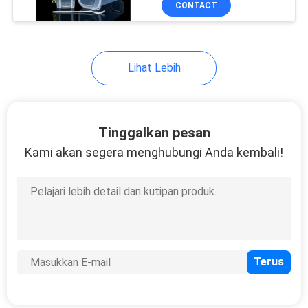
CONTACT
35
Tutup kaleng yang
mudah dibuka
Lihat Lebih
Tinggalkan pesan
Kami akan segera menghubungi Anda kembali!
24
Tutup Mudah Peel
Off
23