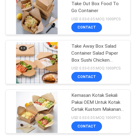
Take Out Box Food To
Go Container
66
USD 0.03-0.05 MOQ:1000PCS
Cangkir Teh
CONTACT
Gelembung Sekali
Take Away Box Salad
Pakai
Container Salad Paper
Box Sushi Chicken
Container
USD 0.03-0.05 MOQ:1000PCS
CONTACT
18
Kemasan Kotak Sekali
Cannabis Tin
Pakai OEM Untuk Kotak
Cetak Kustom Makanan
Biodegradable
USD 0.03-0.05 MOQ:1000PCS
CONTACT