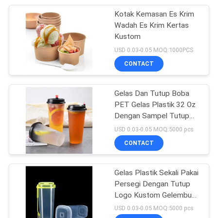
Kotak Kemasan Es Krim
21
Wadah Es Krim Kertas
Wadah
Kustom
USD 0.03-0.05 MOQ:1000PCS
Penyimpanan
CONTACT
Serbuk Cuci Plastik
Gelas Dan Tutup Boba
PET Gelas Plastik 32 Oz
Dengan Sampel Tutup
10
Secara Gratis
USD 0.03-0.05 MOQ:5000 pcs
CONTACT
Preform Botol PET
Gelas Plastik Sekali Pakai
Persegi Dengan Tutup
Logo Kustom Gelembung
Teh Gelembung 22oz
USD 0.03-0.05 MOQ:5000 pcs