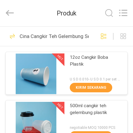
Packaging
Products
Co.,Ltd..
Produk
All
Rights
Reserved.
Developed
by
RUMAH
86
ECER
Cina Cangkir Teh Gelembung Sekali Pakai
Stoples Makanan
PRODUK
Plastik
HOT
12oz Cangkir Boba
Plastik
TENTANG
KAMI
U S D 0.010- U S D 0.1 per set MOQ:5000 SET
KIRIM SEKARANG
46
TUR
Toples Minuman
HOT
500ml cangkir teh
PABRIK
gelembung plastik
Plastik
KONTROL
negotiable MOQ:10000 PCS